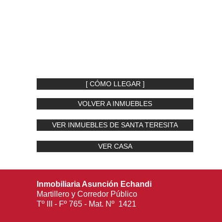
[ CÓMO LLEGAR ]
VOLVER A INMUEBLES
VER INMUEBLES DE SANTA TERESITA
VER CASA
Inmobiliaria Asunción Echandi
Martillero y Corredor Público
Tº III - Fº 765 - Mat. Nº 1421