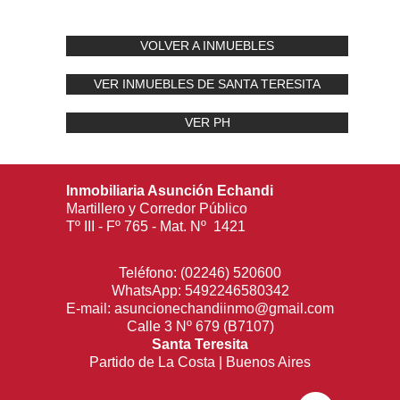
VOLVER A INMUEBLES
VER INMUEBLES DE SANTA TERESITA
VER PH
Inmobiliaria Asunción Echandi
Martillero y Corredor Público
Tº III - Fº 765 - Mat. Nº 1421
Teléfono:
(02246) 520600
WhatsApp:
5492246580342
E-mail:
asuncionechandiinmo@gmail.com
Calle 3 Nº 679 (B7107)
Santa Teresita
Partido de La Costa | Buenos Aires