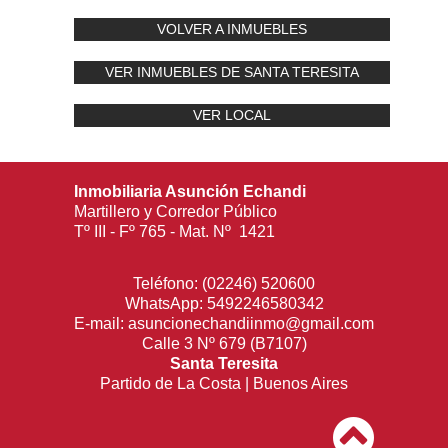
VOLVER A INMUEBLES
VER INMUEBLES DE SANTA TERESITA
VER LOCAL
Inmobiliaria Asunción Echandi
Martillero y Corredor Público
Tº III - Fº 765 - Mat. Nº 1421
Teléfono:
(02246) 520600
WhatsApp:
5492246580342
E-mail:
asuncionechandiinmo@gmail.com
Calle 3 Nº 679 (B7107)
Santa Teresita
Partido de La Costa | Buenos Aires