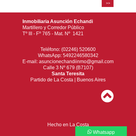
>>
Inmobiliaria Asunción Echandi
Martillero y Corredor Público
Tº III - Fº 765 - Mat. Nº 1421
Teléfono:
(02246) 520600
WhatsApp:
5492246580342
E-mail:
asuncionechandiinmo@gmail.com
Calle 3 Nº 679 (B7107)
Santa Teresita
Partido de La Costa | Buenos Aires
Hecho en La Costa
Whatsapp